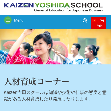
Menu
Tiếng
Toggle
Việt
navigation
人材育成コーナー
Kaizen吉田スクールは知識や技術や仕事の態度と意
識がある人材育成したり発展したりします。