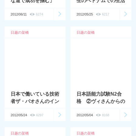
な道で成功を掴む」
生のベトナムでの生活
を紹介します。
2012/06/11
6274
2012/05/25
6217
日越の架橋
日越の架橋
日本で働いている技術
日本語能力試験N2合
者ザ・バオさんのイン
格 ②ヴィさんからの
タビュー「成長する為
メッセージ
にたくさんチャレン
2012/05/24
6297
2012/05/04
8168
ジ- 挑戦をしましょ
う！」
日越の架橋
日越の架橋