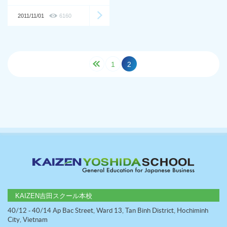
の生活様子
2011/11/01
6160
1
2
KAIZEN吉田スクール本校
40/12 - 40/14 Ap Bac Street, Ward 13, Tan Binh District, Hochiminh
City, Vietnam