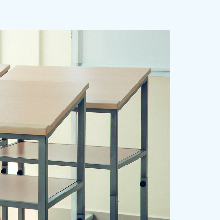
yo
aimasu