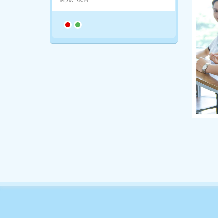
KAIZEN吉田スクール本校
Esuh
40/12 - 40/14 Ap Bac Street, Ward 13, Tan
Binh District, Hochiminh City, Vietnam
Tel:
(028) 62 666 222
Fax:
(028) 62 886 383
にコ
Email:
contact@kaizen.vn