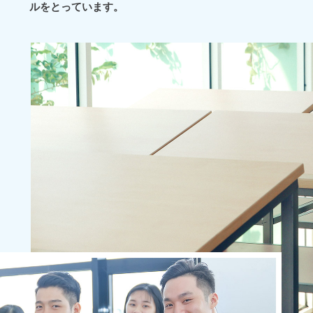
ルをとっています。
いま
Oha
goz