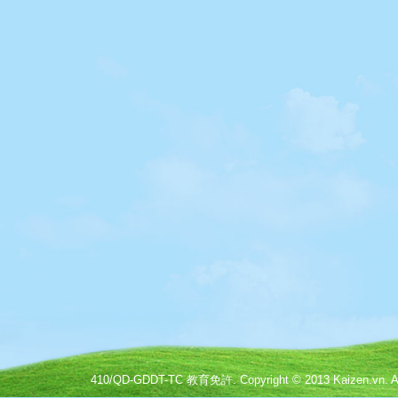
410/QD-GDDT-TC 教育免許. Copyright © 2013 Kaizen.vn. All 