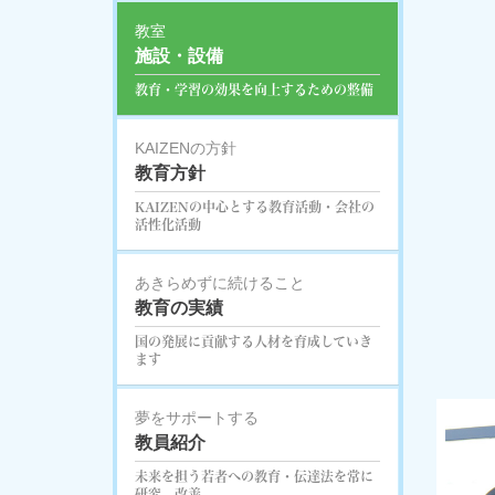
おはようござ
教室
施設・設備
す。
教育・学習の効果を向上するための整備
KAIZENの方針
教育方針
KAIZENの中心とする教育活動・会社の
活性化活動
あきらめずに続けること
教育の実績
国の発展に貢献する人材を育成していき
ます
夢をサポートする
教員紹介
未来を担う若者への教育・伝達法を常に
研究、改善