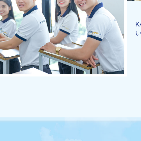
K
ai - Kaizen便り
ンタクト