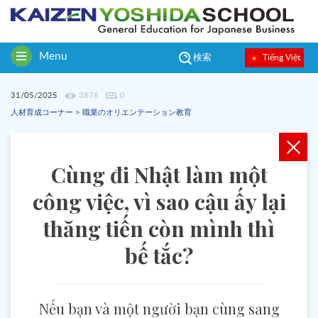
Menu
Tiếng Việt
検索
Toggle
navigation
31/05/2025
3876
0
人材育成コーナー
>
職業のオリエンテーション教育
Cùng đi Nhật làm một
công việc, vì sao cậu ấy lại
thăng tiến còn mình thì
bế tắc?
Nếu bạn và một người bạn cùng sang