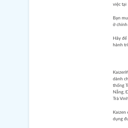
việc tại
Bạn muố
ở chính
Hãy để 
hành tr
KaizenY
dành ch
thống T
Nẵng, Đ
Trà Vin
Kaizen 
dụng đư