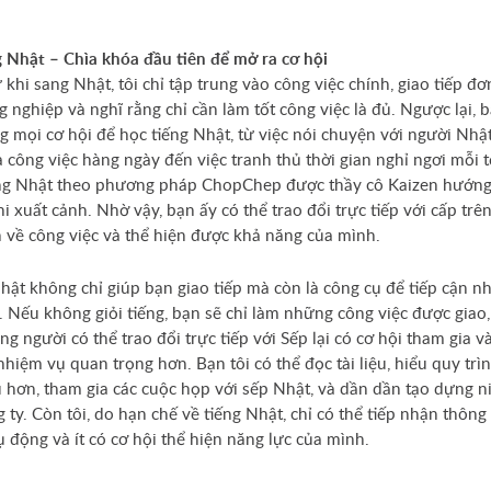
g Nhật – Chìa khóa đầu tiên để mở ra cơ hội
 khi sang Nhật, tôi chỉ tập trung vào công việc chính, giao tiếp đơ
g nghiệp và nghĩ rằng chỉ cần làm tốt công việc là đủ. Ngược lại, b
g mọi cơ hội để học tiếng Nhật, từ việc nói chuyện với người Nhật
 công việc hàng ngày đến việc tranh thủ thời gian nghỉ ngơi mỗi t
ng Nhật theo phương pháp ChopChep được thầy cô Kaizen hướn
i xuất cảnh. Nhờ vậy, bạn ấy có thể trao đổi trực tiếp với cấp trên
 về công việc và thể hiện được khả năng của mình.
hật không chỉ giúp bạn giao tiếp mà còn là công cụ để tiếp cận n
. Nếu không giỏi tiếng, bạn sẽ chỉ làm những công việc được giao,
ng người có thể trao đổi trực tiếp với Sếp lại có cơ hội tham gia v
hiệm vụ quan trọng hơn. Bạn tôi có thể đọc tài liệu, hiểu quy trì
u hơn, tham gia các cuộc họp với sếp Nhật, và dần dần tạo dựng n
g ty. Còn tôi, do hạn chế về tiếng Nhật, chỉ có thể tiếp nhận thông
ụ động và ít có cơ hội thể hiện năng lực của mình.