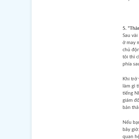
5. "Thà
Sau vài
ở may m
chủ độn
tôi thì 
phía sa
Khi trở
làm gì t
tiếng N
giám đố
bản thâ
Nếu bạn
bây giờ
quan hệ