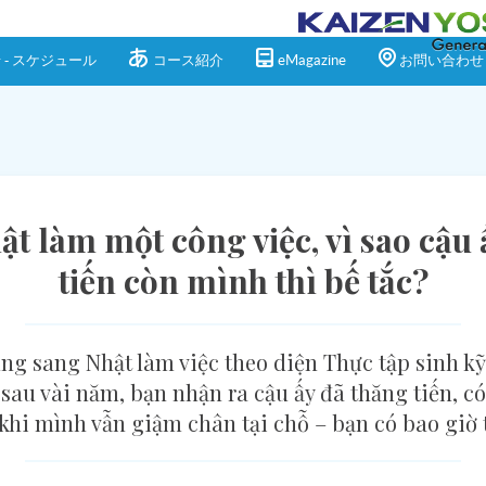
 - スケジュール
コース紹介
eMagazine
お問い合わせ
t làm một công việc, vì sao cậu 
tiến còn mình thì bế tắc?
g sang Nhật làm việc theo diện Thực tập sinh kỹ
 sau vài năm, bạn nhận ra cậu ấy đã thăng tiến, c
 khi mình vẫn giậm chân tại chỗ – bạn có bao giờ t