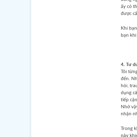
ấy có t
được cấ
Khi bạn
bạn khi
4. Tư d
Tôi từn
đến. Nh
hỏi, tr
dụng cá
tiếp cậ
こんにちは
Nhờ vậy
nhận nh
Trong k
này khi