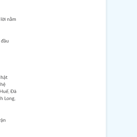
 lời nằm
t đầu
Nhật
 hệ
 Huế, Đà
nh Long,
vận