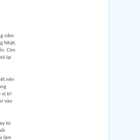
ông nằm
ng Nhật,
ển. Còn
bỏ lại
iết nên
ảng
vị trí
tư vào
ay từ
mối
hi làm