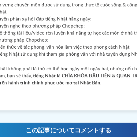
ừ vựng chuyên môn được sử dụng trong thực tế cuộc sống & công
hật;
uyện phản xạ hỏi đáp tiếng Nhật hằng ngày;
uyện nghe theo phương pháp Chopchep;
ệ thống tài liệu/video rèn luyện khả năng tự học các môn ở nhà t
hương pháp Chopchep;
iến thức về tác phong, văn hóa làm việc theo phong cách Nhật;
iếng Nhật sử dụng khi tham gia phỏng vấn với nhà tuyển dụng Nh
hật không phải là thứ có thể học ngày một ngày hai, nhưng nếu 
âm, bạn sẽ thấy,
tiếng Nhật là CHÌA KHÓA ĐẦU TIÊN & QUAN 
ên hành trình chinh phục ước mơ tại Nhật Bản.
この記事についてコメントする