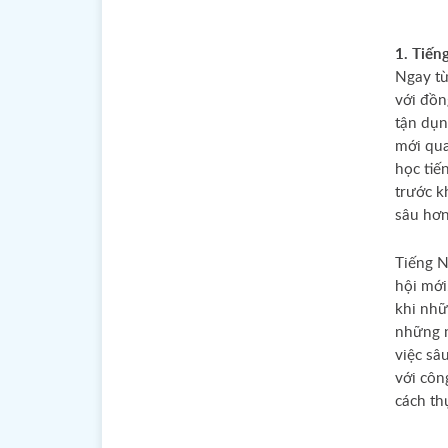
1. Tiến
Ngay từ
với đồn
tận dụn
mới qua
học tiế
trước kh
sâu hơn
Tiếng N
hội mới
khi nhữ
những n
việc sâ
với côn
cách th