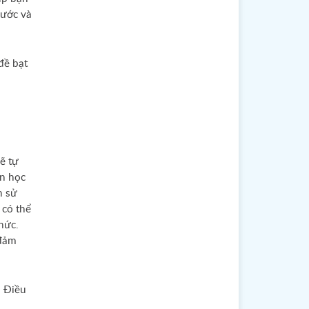
rước và
đề bạt
ẽ tự
ôn học
h sử
 có thể
hức.
nichiwa
 đảm
. Điều