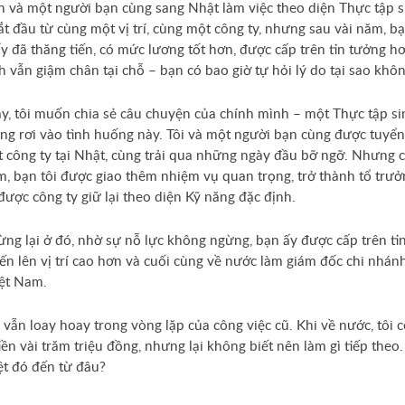
 và một người bạn cùng sang Nhật làm việc theo diện Thực tập s
ắt đầu từ cùng một vị trí, cùng một công ty, nhưng sau vài năm, b
ấy đã thăng tiến, có mức lương tốt hơn, được cấp trên tin tưởng hơ
h vẫn giậm chân tại chỗ – bạn có bao giờ tự hỏi lý do tại sao khô
, tôi muốn chia sẻ câu chuyện của chính mình – một Thực tập si
ng rơi vào tình huống này. Tôi và một người bạn cùng được tuyể
 công ty tại Nhật, cùng trải qua những ngày đầu bỡ ngỡ. Nhưng c
, bạn tôi được giao thêm nhiệm vụ quan trọng, trở thành tổ trưở
được công ty giữ lại theo diện Kỹ năng đặc định.
ng lại ở đó, nhờ sự nỗ lực không ngừng, bạn ấy được cấp trên ti
iến lên vị trí cao hơn và cuối cùng về nước làm giám đốc chi nhán
iệt Nam.
, vẫn loay hoay trong vòng lặp của công việc cũ. Khi về nước, tôi 
iền vài trăm triệu đồng, nhưng lại không biết nên làm gì tiếp theo.
ệt đó đến từ đâu?