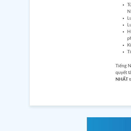
T
N
L
L
H
p
K
T
Tiếng N
quyết t
NHẤT tr