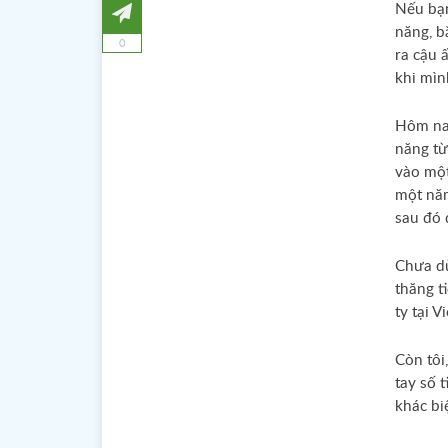
Nếu bạn
năng, b
0
ra cậu 
khi mìn
Hôm nay
năng từ
vào một
một năm
sau đó 
Chưa dừ
thăng t
ty tại V
Còn tôi
tay số t
khác bi