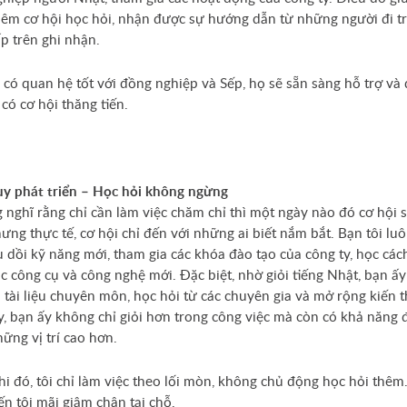
hêm cơ hội học hỏi, nhận được sự hướng dẫn từ những người đi t
p trên ghi nhận.
 có quan hệ tốt với đồng nghiệp và Sếp, họ sẽ sẵn sàng hỗ trợ và 
 có cơ hội thăng tiến.
uy phát triển – Học hỏi không ngừng
g nghĩ rằng chỉ cần làm việc chăm chỉ thì một ngày nào đó cơ hội s
ưng thực tế, cơ hội chỉ đến với những ai biết nắm bắt. Bạn tôi lu
au dồi kỹ năng mới, tham gia các khóa đào tạo của công ty, học các
c công cụ và công nghệ mới. Đặc biệt, nhờ giỏi tiếng Nhật, bạn ấy
n tài liệu chuyên môn, học hỏi từ các chuyên gia và mở rộng kiến t
。
Kon
, bạn ấy không chỉ giỏi hơn trong công việc mà còn có khả năng
ững vị trí cao hơn.
hi đó, tôi chỉ làm việc theo lối mòn, không chủ động học hỏi thêm
ến tôi mãi giậm chân tại chỗ.