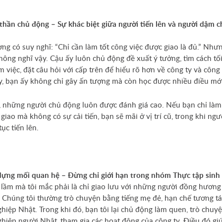
 thần chủ động – Sự khác biệt giữa người tiến lên và người dậm c
ờng có suy nghĩ: “Chỉ cần làm tốt công việc được giao là đủ.” Như
 không nghĩ vậy. Cậu ấy luôn chủ động đề xuất ý tưởng, tìm cách tố
m việc, đặt câu hỏi với cấp trên để hiểu rõ hơn về công ty và công 
, bạn ấy không chỉ gây ấn tượng mà còn học được nhiều điều mới
 những người chủ động luôn được đánh giá cao. Nếu bạn chỉ là
giao mà không có sự cải tiến, bạn sẽ mãi ở vị trí cũ, trong khi ngư
 tục tiến lên.
dựng mối quan hệ – Đừng chỉ giới hạn trong nhóm Thực tập sinh
 lầm mà tôi mắc phải là chỉ giao lưu với những người đồng hương
. Chúng tôi thường trò chuyện bằng tiếng mẹ đẻ, hạn chế tương tá
hiệp Nhật. Trong khi đó, bạn tôi lại chủ động làm quen, trò chuyệ
hiệp người Nhật, tham gia các hoạt động của công ty. Điều đó gi