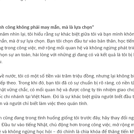
nh công không phải may mắn, mà là lựa chọn"
 năm nhìn lại, tôi hiểu rằng sự khác biệt giữa tôi và bạn mình kh
ắn, mà ở sự lựa chọn. Bạn tôi chọn đầu tư vào bản thân, học tiế
g trong công việc, mở rộng mối quan hệ và không ngừng phát tri
chọn sự an toàn, hài lòng với những gì đang có và kết quả là tôi bị 
u.
 về nước, tôi có một số tiền vài trăm triệu đồng, nhưng lại không b
iếp theo. Trong khi đó, bạn tôi đã có sự chuẩn bị rõ ràng, có nền t
hật vững chắc, có mối quan hệ và được công ty tín nhiệm giao cho 
c chi nhánh tại Việt Nam. Đó là sự khác biệt giữa người biết đầu 
n và người chỉ biết làm việc theo quán tính.
 cũng đang trong tình huống giống tôi trước đây, hãy thay đổi ng
. Đầu tư vào tiếng Nhật, chủ động hơn trong công việc, mở rộng 
 và không ngừng học hỏi – đó chính là chìa khóa để thăng tiến k