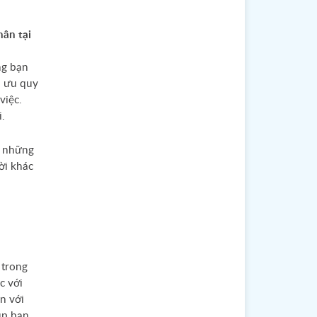
hân tại
ng bạn
i ưu quy
việc.
.
m những
ời khác
 trong
c với
n với
úp bạn