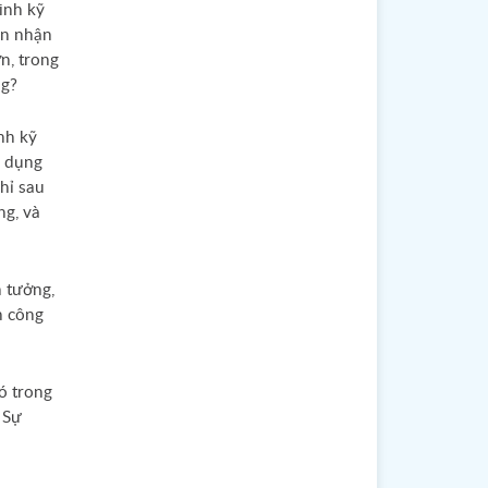
inh kỹ
ạn nhận
n, trong
ng?
nh kỹ
n dụng
hỉ sau
ng, và
n tưởng,
h công
có trong
 Sự