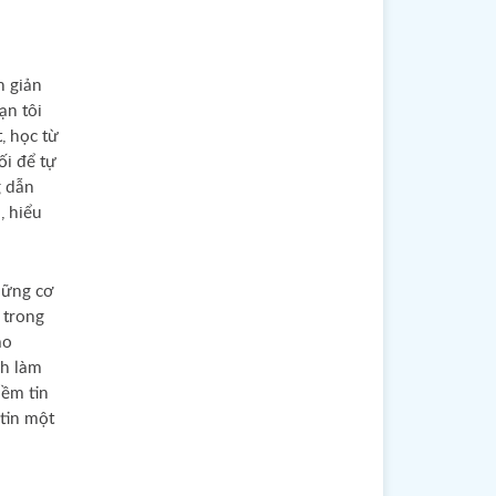
n giản
ạn tôi
, học từ
ối để tự
g dẫn
, hiểu
hững cơ
 trong
ào
nh làm
iềm tin
 tin một