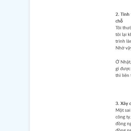
2. Tinh
chỗ
Tôi thư
tôi lại
trình là
Nhờ vậy
Ở Nhật,
gì được 
thì liên
3. Xây 
Một sai
công ty
đồng ng
đồng ng