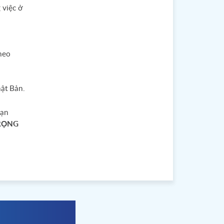
 việc ở
heo
ật Bản.
bạn
TRỌNG