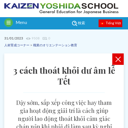
Menu
Tiếng Việt
検索
Toggle
navigation
31/01/2023
9508
0
人材育成コーナー
>
職業のオリエンテーション教育
3 cách thoát khỏi dư âm lễ
Tết
Dậy sớm, sắp xếp công việc hay tham
gia hoạt động giải trí là cách giúp
người lao động thoát khỏi cảm giác
chán nản khi phải đi làm sau kỳ nghỉ