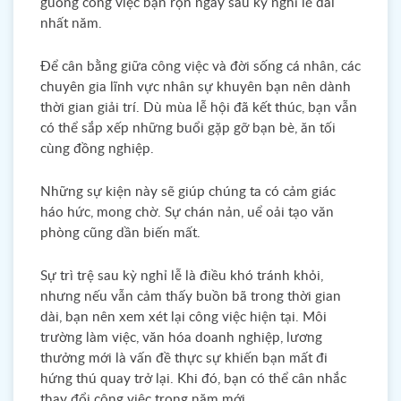
guồng công việc bận rộn ngay sau kỳ nghỉ lễ dài
nhất năm.
Để cân bằng giữa công việc và đời sống cá nhân, các
chuyên gia lĩnh vực nhân sự khuyên bạn nên dành
thời gian giải trí. Dù mùa lễ hội đã kết thúc, bạn vẫn
có thể sắp xếp những buổi gặp gỡ bạn bè, ăn tối
cùng đồng nghiệp.
Những sự kiện này sẽ giúp chúng ta có cảm giác
háo hức, mong chờ. Sự chán nản, uể oải tạo văn
phòng cũng dần biến mất.
Sự trì trệ sau kỳ nghỉ lễ là điều khó tránh khỏi,
nhưng nếu vẫn cảm thấy buồn bã trong thời gian
dài, bạn nên xem xét lại công việc hiện tại. Môi
trường làm việc, văn hóa doanh nghiệp, lương
thưởng mới là vấn đề thực sự khiến bạn mất đi
hứng thú quay trở lại. Khi đó, bạn có thể cân nhắc
thay đổi công việc trong năm mới.