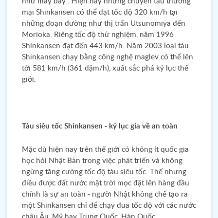
như máy bay”. Hiện nay những chuyến tàu thương
mại Shinkansen có thể đạt tốc độ 320 km/h tại
những đoạn đường như thị trấn Utsunomiya đến
Morioka. Riêng tốc độ thử nghiệm, năm 1996
Shinkansen đạt đến 443 km/h. Năm 2003 loại tàu
Shinkansen chạy bằng công nghệ maglev có thể lên
tới 581 km/h (361 dặm/h), xuất sắc phá kỷ lục thế
giới.
Tàu siêu tốc Shinkansen - kỷ lục gia về an toàn
Mặc dù hiện nay trên thế giới có không ít quốc gia
học hỏi Nhật Bản trong việc phát triển và không
ngừng tăng cường tốc độ tàu siêu tốc. Thế nhưng
điều được đất nước mặt trời mọc đặt lên hàng đầu
chính là sự an toàn - người Nhật không chế tạo ra
một Shinkansen chỉ để chạy đua tốc độ với các nước
châu Âu, Mỹ hay Trung Quốc, Hàn Quốc .