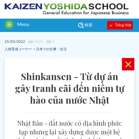
Menu
Tiếng Việt
検索
Toggle
navigation
25/03/2022
9423
0
人材育成コーナー
>
日本での仕事・生活
Shinkansen - Từ dự án
gây tranh cãi đến niềm tự
hào của nước Nhật
Nhật Bản - đất nước có địa hình phức
tạp nhưng lại xây dựng được một hệ