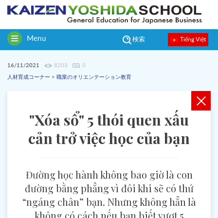
Menu
Tiếng Việt
検索
Toggle
navigation
16/11/2021
8203
0
人材育成コーナー
>
職業のオリエンテーション教育
"Xóa sổ" 5 thói quen xấu
cản trở việc học của bạn
Đường học hành không bao giờ là con
đường bằng phẳng vì đôi khi sẽ có thứ
“ngáng chân” bạn. Nhưng không hẳn là
không có cách nếu bạn biết vượt 5