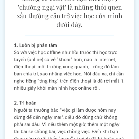
"chướng ngại vật" là những thói quen
xấu thường cản trở việc học của mình
dưới đây.
1. Luôn bị phân tâm
So với việc học offline như hồi trước thì học trực
tuyến (online) có vẻ “khoai” hơn, nào là internet,
điện thoại, môi trường xung quanh,.. cũng đủ làm
bạn chia trí, xao nhãng việc học. Nói đâu xa, chỉ cần
nghe tiếng “ting ting” trên điện thoại là đã rời mắt ít
nhiều giây khỏi màn hình học online rồi.
2. Trì hoãn
Người ta thường bảo “việc gì làm được hôm nay
đừng để đến ngày mai”, điều đó đúng chứ không
phải sai đâu. Vì nếu thêm một giờ, thêm một ngày
thì bài sẽ chồng bài, việc chồng việc. Đến khi bạn
đụng vào sẽ rất thấy “ngán” vì mình đã trì hoãn quá