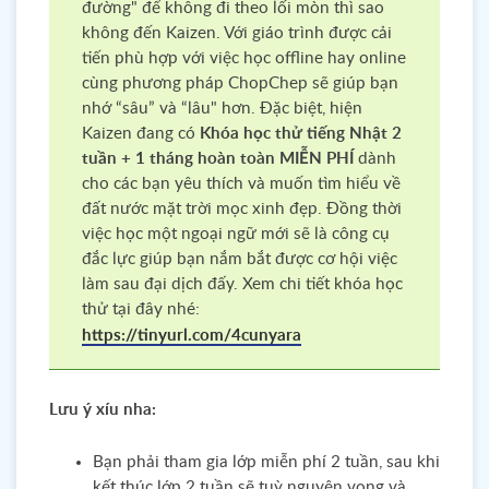
đường" để không đi theo lối mòn thì sao
không đến Kaizen. Với giáo trình được cải
tiến phù hợp với việc học offline hay online
cùng phương pháp ChopChep sẽ giúp bạn
nhớ “sâu” và “lâu" hơn. Đặc biệt, hiện
Kaizen đang có
Khóa học thử tiếng Nhật 2
tuần + 1 tháng hoàn toàn MIỄN PHÍ
dành
cho các bạn yêu thích và muốn tìm hiểu về
đất nước mặt trời mọc xinh đẹp. Đồng thời
việc học một ngoại ngữ mới sẽ là công cụ
đắc lực giúp bạn nắm bắt được cơ hội việc
làm sau đại dịch đấy. Xem chi tiết khóa học
thử tại đây nhé:
https://tinyurl.com/4cunyara
Lưu ý xíu nha:
Bạn phải tham gia lớp miễn phí 2 tuần, sau khi
kết thúc lớp 2 tuần sẽ tuỳ nguyện vọng và