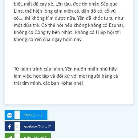
biệt, mắt đã cay xè. Lên tàu, đọc tin nhắn Sếp qua
Line, thể hiện lòng cảm mến có, dặn dò có, cỗ vũ
có,... thì không kìm được nữa, Yến đã khóc tu tu như
một đứa trẻ. Có thể nói nếu không không có Esuhai,
không có Công ty bên Nhật, không có Hiệp hội thì
không có Yến của ngày hôm nay.
Từ hành trình của mình, Yến muốn nhắn nhủ hãy
làm việc, học tập và đối xử với mọi người bằng cả
trái tim mình, các bạn Kohai nhé!
1
Zaloでシェア
2
Facebookでシェア
1
友達に知らせる