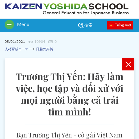
Menu
Tiếng Việt
検索
Toggle
navigation
05/01/2021
10904
0
人材育成コーナー
>
日越の架橋
Trương Thị Yến: Hãy làm
việc, học tập và đối xử với
mọi người bằng cả trái
tim mình!
Bạn Trương Thị Yến - cô gái Việt Nam