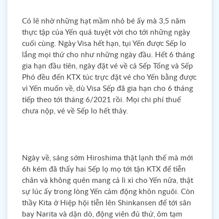
Có lẽ nhờ những hạt mầm nhỏ bé ấy mà 3,5 năm
thực tập của Yến quá tuyệt vời cho tới những ngày
cuối cùng. Ngày Visa hết hạn, tụi Yến được Sếp lo
lắng mọi thứ cho như những ngày đầu. Hết 6 tháng
gia hạn đầu tiên, ngày đặt vé về cả Sếp Tổng và Sếp
Phó đều đến KTX túc trực đặt vé cho Yến bằng được
vì Yến muốn về, dù Visa Sếp đã gia hạn cho 6 tháng
tiếp theo tới tháng 6/2021 rồi. Mọi chi phí thuế
chưa nộp, vé về Sếp lo hết thảy.
Ngày về, sáng sớm Hiroshima thật lạnh thế mà mới
6h kém đã thấy hai Sếp lọ mọ tới tận KTX để tiễn
chân và không quên mang cả lì xì cho Yến nữa, thật
sự lúc ấy trong lòng Yến cảm động khôn nguôi. Còn
thầy Kita ở Hiệp hội tiễn lên Shinkansen để tới sân
bay Narita và dặn dò, động viên đủ thứ, ôm tạm