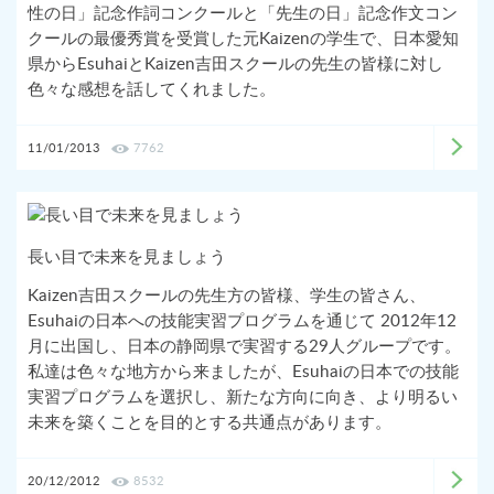
性の日」記念作詞コンクールと「先生の日」記念作文コン
クールの最優秀賞を受賞した元Kaizenの学生で、日本愛知
県からEsuhaiとKaizen吉田スクールの先生の皆様に対し
色々な感想を話してくれました。
11/01/2013
7762
長い目で未来を見ましょう
Kaizen吉田スクールの先生方の皆様、学生の皆さん、
Esuhaiの日本への技能実習プログラムを通じて 2012年12
月に出国し、日本の静岡県で実習する29人グループです。
私達は色々な地方から来ましたが、Esuhaiの日本での技能
実習プログラムを選択し、新たな方向に向き、より明るい
未来を築くことを目的とする共通点があります。
20/12/2012
8532