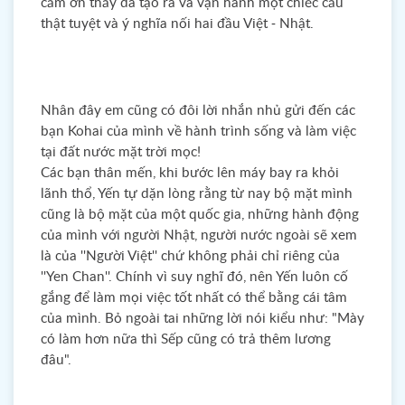
cảm ơn thầy đã tạo ra và vận hành một chiếc cầu
thật tuyệt và ý nghĩa nối hai đầu Việt - Nhật.
Nhân đây em cũng có đôi lời nhắn nhủ gửi đến các
bạn Kohai của mình về hành trình sống và làm việc
tại đất nước mặt trời mọc!
Các bạn thân mến, khi bước lên máy bay ra khỏi
lãnh thổ, Yến tự dặn lòng rằng từ nay bộ mặt mình
cũng là bộ mặt của một quốc gia, những hành động
của mình với người Nhật, người nước ngoài sẽ xem
là của ''Người Việt'' chứ không phải chỉ riêng của
''Yen Chan''. Chính vì suy nghĩ đó, nên Yến luôn cố
gắng để làm mọi việc tốt nhất có thể bằng cái tâm
của mình. Bỏ ngoài tai những lời nói kiểu như: "Mày
có làm hơn nữa thì Sếp cũng có trả thêm lương
đâu".