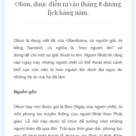
Obon, được diễn ra vào tháng 8 dương
lịch hàng năm.
Obon là dạng viết tắt của Ullambana, có nguồn gốc từ
tiếng Sanskrit, có nghĩa là “treo ngược lên” và
dùng để chỉ một sự giải thoát to lớn. Người Nhật tin rằng
vào ngày này những người chết có thể thoát khỏi cảnh
khổ cực của việc bị treo ngược lên dưới địa ngục do
những tội ác mà họ đã làm.
Nguồn gốc
Obon hay còn được gọi là Bon (Ngày của người chết), là
một phong tục truyền thống của người Nhật theo Phật
giáo. Lễ hội này dược tổ chức để tưởng nhớ những
người thân đã qua đời. Trải qua thời gian dài, phong tục
này đã phát triển thành lễ đoàn tụ gia đình, là thời điểm