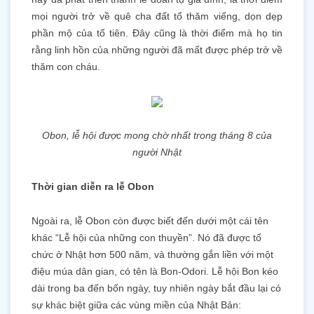
mọi người trở về quê cha đất tổ thăm viếng, dọn dẹp
phần mộ của tổ tiên. Đây cũng là thời điểm mà họ tin
rằng linh hồn của những người đã mất được phép trở về
thăm con cháu.
Obon, lễ hội được mong chờ nhất trong tháng 8 của
người Nhật
Thời gian diễn ra lễ Obon
Ngoài ra, lễ Obon còn được biết đến dưới một cái tên
khác “Lễ hội của những con thuyền”. Nó đã được tổ
chức ở Nhật hơn 500 năm, và thường gắn liền với một
điệu múa dân gian, có tên là Bon-Odori. Lễ hội Bon kéo
dài trong ba đến bốn ngày, tuy nhiên ngày bắt đầu lại có
sự khác biệt giữa các vùng miền của Nhật Bản: