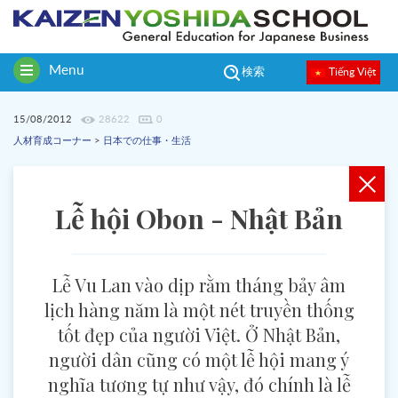
Menu
Tiếng Việt
検索
Toggle
navigation
15/08/2012
28622
0
人材育成コーナー
>
日本での仕事・生活
Lễ hội Obon - Nhật Bản
Lễ Vu Lan vào dịp rằm tháng bảy âm
lịch hàng năm là một nét truyền thống
tốt đẹp của người Việt. Ở Nhật Bản,
người dân cũng có một lễ hội mang ý
nghĩa tương tự như vậy, đó chính là lễ