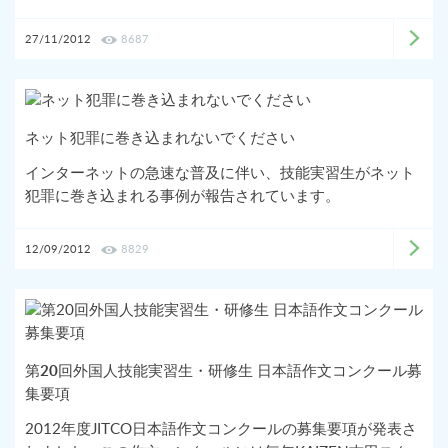
27/11/2012
8687
ネット犯罪に巻き込まれないでください
インターネットの急速な普及に伴い、技能実習生がネット
犯罪に巻き込まれる事例が報告されています。
12/09/2012
8829
第20回外国人技能実習生・研修生 日本語作文コンクール募
集要項
2012年度JITCO日本語作文コンクールの募集要項が発表さ