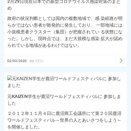
2月29日現在日本での新型コロナウイルス感染対策のまと
め
政府の状況判断としては国内の複数地域で、感 染経路が明
らかではない患者が散発的に発生しており、 一部地域には
小規模患者クラスター（集団）が把握されてい る状態にな
った。しかし、現時点では、まだ大規模な感染 拡大が認め
られている地域があるわけではない。
02/03/2020
8825
元KAIZEN学生が鹿沼ワールドフェスティバルに 参加しま
した
２０１２年１１月４日に鹿沼商工会議所にて第２０回鹿沼
ワールドフェスティバル～世界の人とあいさつをしよう～
を開催しました。