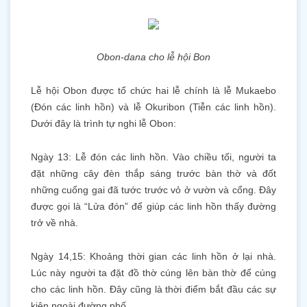
Obon-dana cho lễ hội Bon
Lễ hội Obon được tổ chức hai lễ chính là lễ Mukaebo
(Đón các linh hồn) và lễ Okuribon (Tiễn các linh hồn).
Dưới đây là trình tự nghi lễ Obon:
Ngày 13: Lễ đón các linh hồn. Vào chiều tối, người ta
đặt những cây đèn thắp sáng trước bàn thờ và đốt
những cuống gai đã tước trước vỏ ở vườn và cổng. Đây
được gọi là “Lửa đón” để giúp các linh hồn thấy đường
trở về nhà.
Ngày 14,15: Khoảng thời gian các linh hồn ở lại nhà.
Lúc này người ta đặt đồ thờ cúng lên bàn thờ để cúng
cho các linh hồn. Đây cũng là thời điểm bắt đầu các sự
kiện ngoài đường phố.