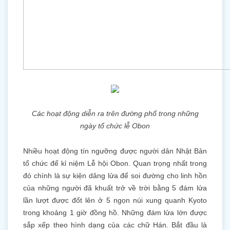
Các hoạt động diễn ra trên đường phố trong những
ngày tổ chức lễ Obon
Nhiều hoạt động tín ngưỡng được người dân Nhật Bản
tổ chức để kỉ niệm Lễ hội Obon. Quan trọng nhất trong
đó chính là sự kiện dâng lửa để soi đường cho linh hồn
của những người đã khuất trở về trời bằng 5 đám lửa
lần lượt được đốt lên ở 5 ngọn núi xung quanh Kyoto
trong khoảng 1 giờ đồng hồ. Những đám lửa lớn được
sắp xếp theo hình dạng của các chữ Hán. Bắt đầu là